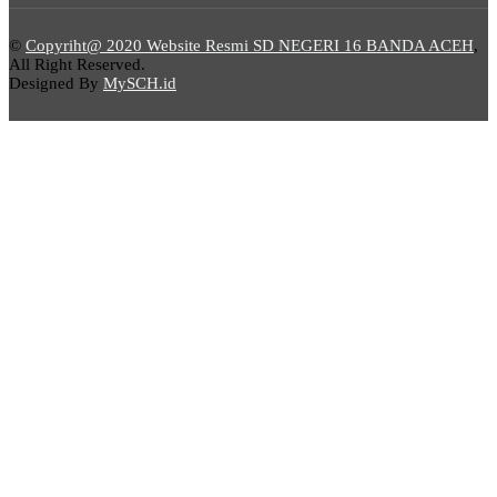
©
Copyriht@ 2020 Website Resmi SD NEGERI 16 BANDA ACEH
,
All Right Reserved.
Designed By
MySCH.id