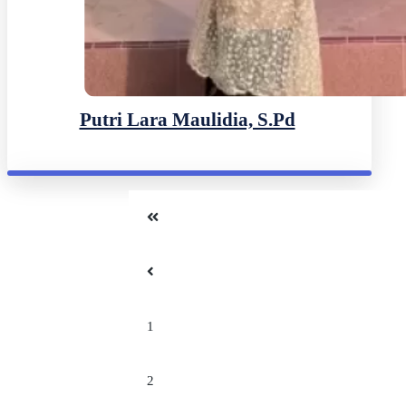
Putri Lara Maulidia, S.Pd
1
2