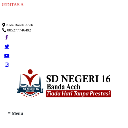
BERAKR
Loading...
Kota Banda Aceh
085277746492
≡ Menu