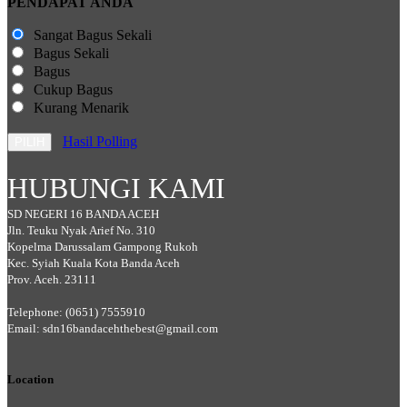
PENDAPAT ANDA
Sangat Bagus Sekali
Bagus Sekali
Bagus
Cukup Bagus
Kurang Menarik
Hasil Polling
HUBUNGI KAMI
SD NEGERI 16 BANDA ACEH
Jln. Teuku Nyak Arief No. 310
Kopelma Darussalam Gampong Rukoh
Kec. Syiah Kuala Kota Banda Aceh
Prov. Aceh. 23111
Telephone: (0651) 7555910
Email: sdn16bandacehthebest@gmail.com
Location