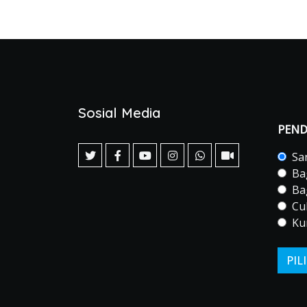
Sosial Media
PEND
San
Bag
Ba
Cuk
Kur