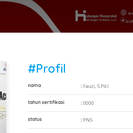
#Profil
nama
:
Fauzi, S.Pd.I
tahun sertifikasi
:
0000
status
:
PNS