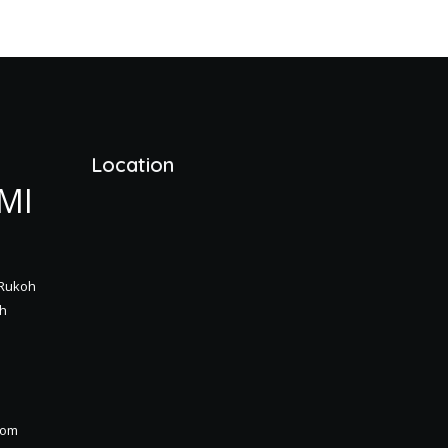
Location
MI
 Rukoh
eh
com