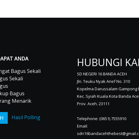
APAT ANDA
HUBUNGI KA
gat Bagus Sekali
SD NEGERI 16 BANDA ACEH
us Sekali
Jln. Teuku Nyak Arief No. 310
gus
Kopelma Darussalam Gampong
up Bagus
Kec. Syiah Kuala Kota Banda Ac
ang Menarik
Prov. Aceh. 23111
Hasil Polling
Telephone: (0651) 7555910
Email:
sdn16bandacehthebest@gmail.