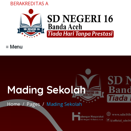
AKREDITAS A
≡ Menu
Mading Sekolah
Home
Pages
Mading Sekolah