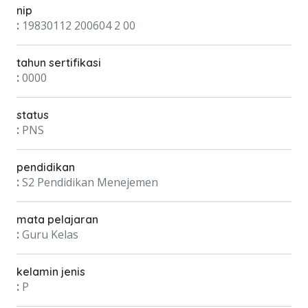
nip
:
19830112 200604 2 00
tahun sertifikasi
:
0000
status
:
PNS
pendidikan
:
S2 Pendidikan Menejemen
mata pelajaran
:
Guru Kelas
kelamin jenis
:
P