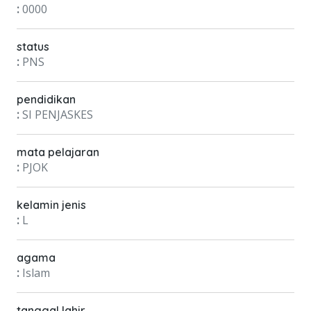
:
0000
status
:
PNS
pendidikan
:
SI PENJASKES
mata pelajaran
:
PJOK
kelamin jenis
:
L
agama
:
Islam
tanggal lahir