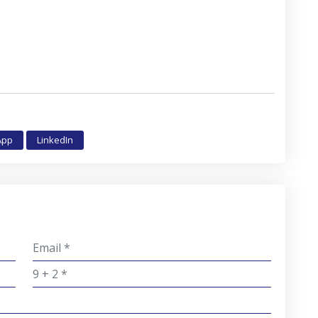
App
LinkedIn